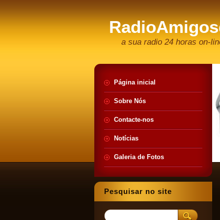
RadioAmigos
a sua radio 24 horas on-lin
Página inicial
Sobre Nós
Contacte-nos
Notícias
Galeria de Fotos
Pesquisar no site