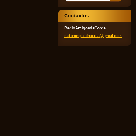
Contactos
RadioAmigosdaCorda
radioami
gosdacor
da@gmail
.com